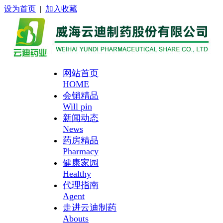
设为首页
|
加入收藏
网站首页
HOME
会销精品
Will pin
新闻动态
News
药房精品
Pharmacy
健康家园
Healthy
代理指南
Agent
走进云迪制药
Abouts