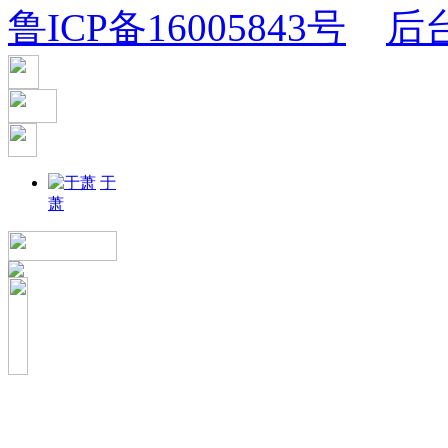
鲁ICP备16005843号
后
于
萧