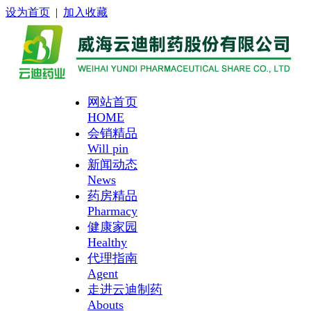
设为首页
|
加入收藏
网站首页
HOME
会销精品
Will pin
新闻动态
News
药房精品
Pharmacy
健康家园
Healthy
代理指南
Agent
走进云迪制药
Abouts